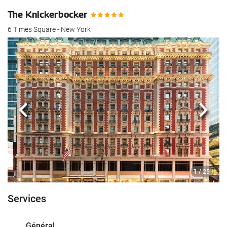
The Knickerbocker
6 Times Square - New York
Précédent
Suiva
1
/ 25
Services
Général