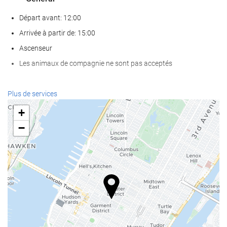
Départ avant: 12:00
Arrivée à partir de: 15:00
Ascenseur
Les animaux de compagnie ne sont pas acceptés
Nourriture et boissons
Plus de services
Restaurant à la carte
+
Bar
−
Café sur place
Services de réception
Réception ouverte 24h/24
Bagagerie
Internet