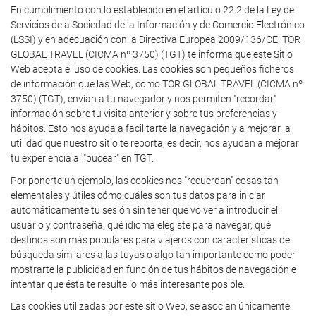
En cumplimiento con lo establecido en el artículo 22.2 de la Ley de
Servicios dela Sociedad de la Información y de Comercio Electrónico
(LSSI) y en adecuación con la Directiva Europea 2009/136/CE, TOR
GLOBAL TRAVEL (CICMA nº 3750) (TGT) te informa que este Sitio
Web acepta el uso de cookies. Las cookies son pequeños ficheros
de información que las Web, como TOR GLOBAL TRAVEL (CICMA nº
3750) (TGT), envían a tu navegador y nos permiten "recordar"
información sobre tu visita anterior y sobre tus preferencias y
hábitos. Esto nos ayuda a facilitarte la navegación y a mejorar la
utilidad que nuestro sitio te reporta, es decir, nos ayudan a mejorar
tu experiencia al "bucear" en TGT.
Por ponerte un ejemplo, las cookies nos "recuerdan" cosas tan
elementales y útiles cómo cuáles son tus datos para iniciar
automáticamente tu sesión sin tener que volver a introducir el
usuario y contraseña, qué idioma elegiste para navegar, qué
destinos son más populares para viajeros con características de
búsqueda similares a las tuyas o algo tan importante como poder
mostrarte la publicidad en función de tus hábitos de navegación e
intentar que ésta te resulte lo más interesante posible.
Las cookies utilizadas por este sitio Web, se asocian únicamente