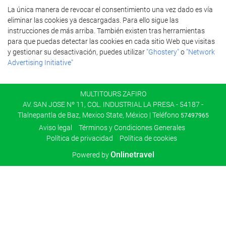
La única manera de revocar el consentimiento una vez dado es vía
eliminar las cookies ya descargadas. Para ello sigue las
instrucciones de más arriba. También existen tras herramientas
para que puedas detectar las cookies en cada sitio Web que visitas
y gestionar su desactivación, puedes utilizar
"Ghostery"
o
"Network
Advertising Initiative"
MULTITOURS ZAFIRO
AV. SAN JOSE Nº 11, COL. INDUSTRIAL LA PRESA - 54187 -
Tlalnepantla de Baz, Mexico State, México | Teléfono
57497965
Aviso legal
Términos y Condiciones Generales
Política de privacidad
Política de cookies
Onlinetravel
Powered by