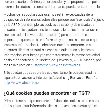
con un usuario anónimo y su ordenador, y no proporcionan por si
mismas los datos personales del usuario, ¡puedes estar tranquilo!
Muchas de las cookies que usamos están exceptuadas de la
obligación de informaros sobre ellas porque son "esenciales" a juicio
de la AEPD (por ejemplo las cookies de sesión y de entrada de
usuario que te ayudan a no tener que rellenar los formularios en
línea en todas las webs donde actúas) pero para otras es
importante que estés bien informado y por eso es necesario que
leas esta información. No obstante, nuestro compromiso con
nuestros clientes es total: si tienes cualquier duda al leer esta
información, escríbenos y te contestaremos a la mayor brevedad
posible: por correo a C/ Glorieta de Quevedo, 9, 28015 Madrid, por
mail a la dirección
customerservice@onlinetravel.es
Si te quedan dudas sobre las cookies, también puedes acudir al
siguiente enlace de la Interactive Advertising Bureau en España:
http://www.iabspain.net
¿Qué cookies puedes encontrar en TGT?
Primero tenemos que contarte qué tipos de cookies existen para
que puedas estar informado. Tienes que tener en cuenta que en