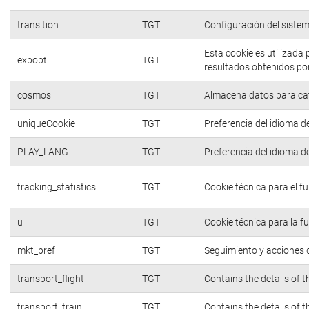
transition
TGT
Configuración del siste
Esta cookie es utilizada
expopt
TGT
resultados obtenidos por
cosmos
TGT
Almacena datos para cate
uniqueCookie
TGT
Preferencia del idioma d
PLAY_LANG
TGT
Preferencia del idioma d
tracking_statistics
TGT
Cookie técnica para el f
u
TGT
Cookie técnica para la f
mkt_pref
TGT
Seguimiento y acciones d
transport_flight
TGT
Contains the details of 
transport_train
TGT
Contains the details of 