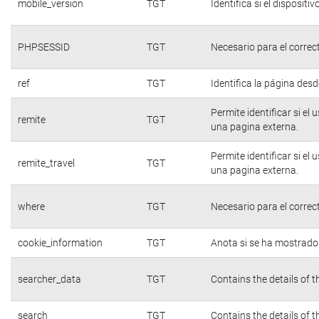
mobile_version
TGT
Identifica si el dispositiv
PHPSESSID
TGT
Necesario para el correc
ref
TGT
Identifica la página desde
Permite identificar si el
remite
TGT
una pagina externa.
Permite identificar si el
remite_travel
TGT
una pagina externa.
where
TGT
Necesario para el correc
cookie_information
TGT
Anota si se ha mostrado e
searcher_data
TGT
Contains the details of 
search
TGT
Contains the details of 