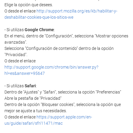
Elige la opción que desees.
O desde el enlace
http://support.mozilla.org/es/kb/habilitar-y-
deshabilitar-cookies-que-los-sitios-we
- Si utilizas
Google Chrome
:
En el menú, dentro de "Configuración", selecciona "Mostrar opciones
avanzadas".
Selecciona "Configuración de contenido" dentro de la opción
"Privacidad".
O desde el enlace
http://support.google.com/chrome/bin/answer.py?
hl=es&answer=95647
- Si utilizas
Safari
:
Dentro de "Ajustes" y "Safari", selecciona la opción "Preferencias"
Abre la pestaña de "Privacidad"
Dentro de la opción "Bloquear cookies", selecciona la opción que
mejor se ajuste a tus necesidades.
O desde el enlace
https://support.apple.com/en-
us/guide/safari/sfri11471/mac