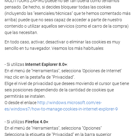
MULTITOURS ZAFIRO puede no ser tan buena como teníamos
pensado. De hecho, si decides bloquear todas las cookies
(incluyendo las "esenciales/técnicas" que te hemos comentado más
arriba) puede que no seas capaz de acceder a parte de nuestro
contenido o utilizar aquellos servicios (como el carro de la compra)
que las necesitan.
En todo caso, activar, desactivar o eliminar las cookies es muy
sencillo en tu navegador. Veamos los más habituales:
- Si utilizas
Internet Explorer 8.0+
:
En el menú de "Herramientas", selecciona 'Opciones de Internet'
Haz clic en la pestaña de "Privacidad".
Elige el nivel de privacidad que desees moviendo el cursor que tiene
seis posiciones dependiendo de la cantidad de cookies que
permitirás se instalen.
O desde el enlace
http://windows.microsoft.com/es-
es/windows7/how-to-manage-cookies-in-internet-explorer-9
- Si utilizas
Firefox 4.0+
:
En el menú de "Herramientas", selecciona "Opciones"
Selecciona la etiqueta de "Privacidad" en la barra superior